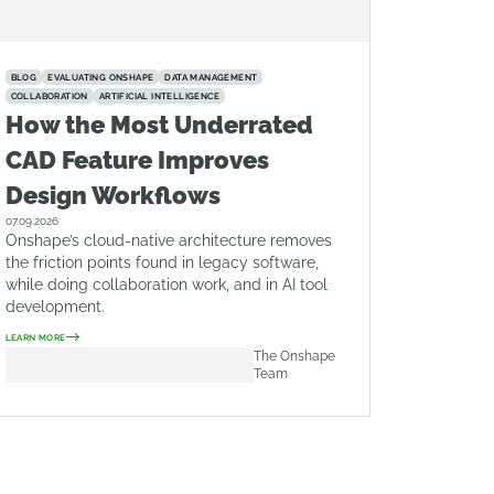
BLOG
EVALUATING ONSHAPE
DATA MANAGEMENT
COLLABORATION
ARTIFICIAL INTELLIGENCE
How the Most Underrated
CAD Feature Improves
Design Workflows
07.09.2026
Onshape’s cloud-native architecture removes
the friction points found in legacy software,
while doing collaboration work, and in AI tool
development.
LEARN MORE
The Onshape
Team