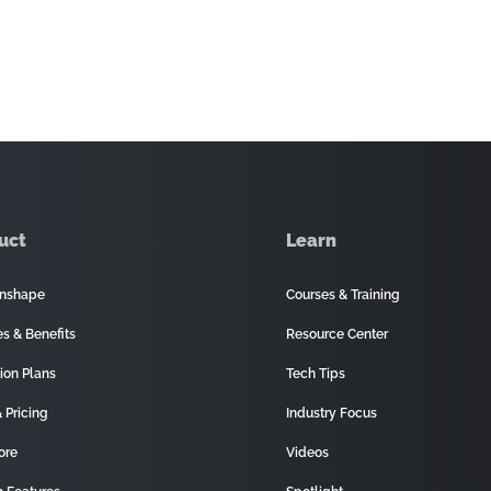
uct
Learn
nshape
Courses & Training
es & Benefits
Resource Center
ion Plans
Tech Tips
 Pricing
Industry Focus
ore
Videos