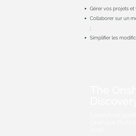
Gérer vos projets et
​Collaborer sur un m
;
​Simplifier les modif
The Ons
Discover
Learn how quali
Onshape Profess
cost!