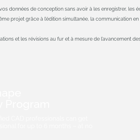
 vos données de conception sans avoir à les enregistrer, les é
ême projet grâce à l’édition simultanée, la communication en 
ications et les révisions au fur et à mesure de l’avancement des
hape
y Program
fied CAD professionals can get
ional for up to 6 months – at no