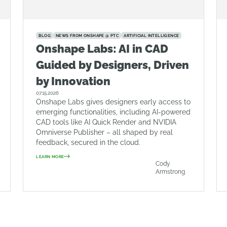
BLOG
NEWS FROM ONSHAPE @ PTC
ARTIFICIAL INTELLIGENCE
Onshape Labs: AI in CAD
Guided by Designers, Driven
by Innovation
07.15.2026
Onshape Labs gives designers early access to
emerging functionalities, including AI-powered
CAD tools like AI Quick Render and NVIDIA
Omniverse Publisher – all shaped by real
feedback, secured in the cloud.
LEARN MORE
Cody
Armstrong