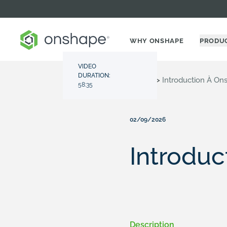
WHY ONSHAPE
PRODU
VIDEO
DURATION:
Resource Center
>
Videos
>
Introduction À O
58:35
02/09/2026
Introduc
Description