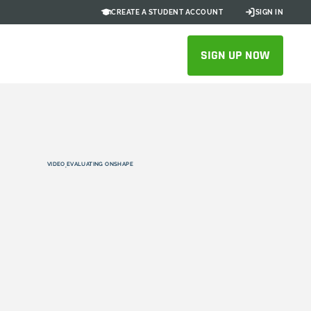
CREATE A STUDENT ACCOUNT
SIGN IN
SIGN UP NOW
VIDEO
EVALUATING ONSHAPE
,