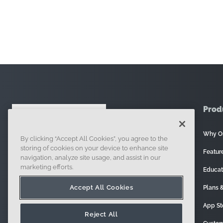
Prod
Why O
By clicking “Accept All Cookies”, you agree to the
121 Seaport Boulevard, Boston, MA 02210
storing of cookies on your device to enhance site
Featur
navigation, analyze site usage, and assist in our
marketing efforts.
Educat
Accept All Cookies
Plans &
App St
Reject All