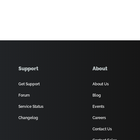
Support
About
Get Support
About Us
Forum
Blog
Service Status
Events
Changelog
Careers
Contact Us