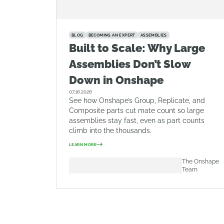
BLOG
BECOMING AN EXPERT
ASSEMBLIES
Built to Scale: Why Large
Assemblies Don’t Slow
Down in Onshape
07.16.2026
See how Onshape’s Group, Replicate, and
Composite parts cut mate count so large
assemblies stay fast, even as part counts
climb into the thousands.
LEARN MORE
The Onshape
Team