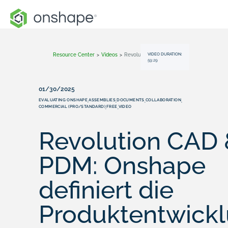
VIDEO DURATION:
Resource Center
>
Videos
>
Revolution CAD & PDM: Onshape Definiert Die Produktentwicklung In Der Cloud Neu
59:29
01/30/2025
EVALUATING ONSHAPE
ASSEMBLIES
DOCUMENTS
COLLABORATION
,
,
,
,
COMMERCIAL (PRO/STANDARD)
FREE
VIDEO
,
,
Revolution CAD
PDM: Onshape
definiert die
Produktentwick