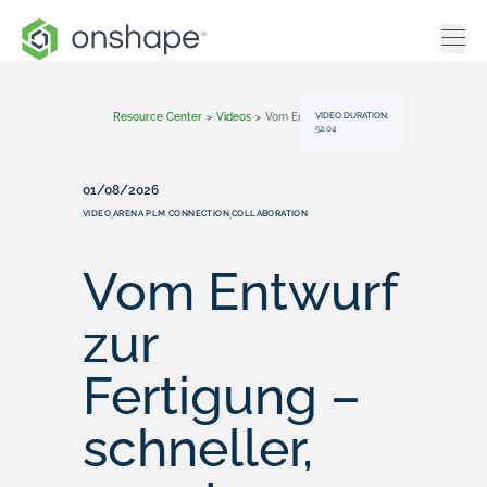
VIDEO DURATION:
Resource Center
>
Videos
>
Vom Entwurf Zur Fertigung – Schneller, Smarter, Vernetzter Mit Onshape Und Arena
52:04
01/08/2026
VIDEO
ARENA PLM CONNECTION
COLLABORATION
,
,
Vom Entwurf
zur
Fertigung –
schneller,